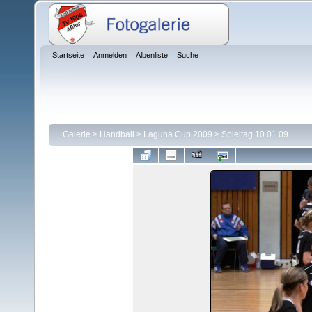
Startseite
Anmelden
Albenliste
Suche
Galerie
>
Handball
>
Laguna Cup 2009
>
Spieltag 10.01.09