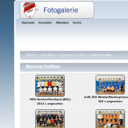
Startseite
Anmelden
Albenliste
Suche
Galerie
>
Handball
>
Laguna Cup 2015
>
Mannschaften
Mannschaften
mJB JSG Wetzlar/Niedergirmes
HSG Herborn/Seelbach (BOL)
363 x angesehen
2014 x angesehen